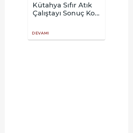
Kütahya Sıfır Atık
Der
Çalıştayı Sonuç Ko...
Çalış
DEVAMI
DEVAM